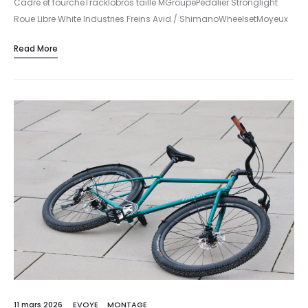
Cadre et fourcheTracklobros taille MGroupePédalier Stronglight
Roue Libre White Industries Freins Avid / ShimanoWheelsetMoyeux
Paul…
Read More
11 mars 2026
EVOYE
MONTAGE