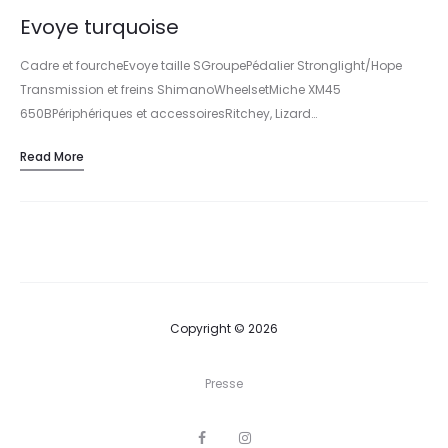
Evoye turquoise
Cadre et fourcheEvoye taille SGroupePédalier Stronglight/Hope
Transmission et freins ShimanoWheelsetMiche XM45
650BPériphériques et accessoiresRitchey, Lizard…
Read More
Copyright © 2026
Presse
F
I