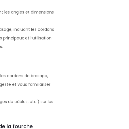
t les angles et dimensions
asage, incluant les cordons
principaux et l’utilisation
s.
r les cordons de brasage,
geste et vous familiariser
es de câbles, etc.) sur les
de la fourche