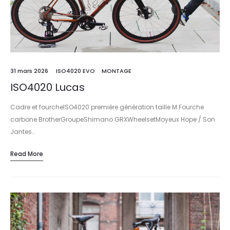
31 mars 2026
ISO4020 EVO
MONTAGE
ISO4020 Lucas
Cadre et fourcheISO4020 première génération taille M Fourche
carbone BrotherGroupeShimano GRXWheelsetMoyeux Hope / Son
Jantes…
Read More