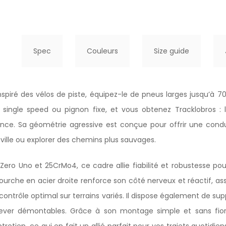
Spec
Couleurs
Size guide
spiré des vélos de piste, équipez-le de pneus larges jusqu’à 7
 single speed ou pignon fixe, et vous obtenez Tracklobros : 
ence. Sa géométrie agressive est conçue pour offrir une condu
 ville ou explorer des chemins plus sauvages.
Zero Uno et 25CrMo4, ce cadre allie fiabilité et robustesse 
urche en acier droite renforce son côté nerveux et réactif, as
contrôle optimal sur terrains variés. Il dispose également de sup
ever démontables. Grâce à son montage simple et sans fiori