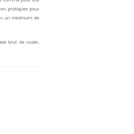
iens comme pour vos
don, pratiques pour
vec un minimum de
isir brut de rouler,