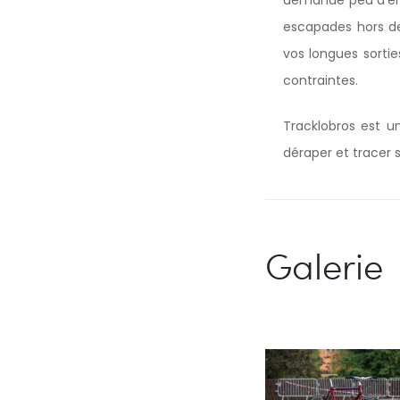
demande peu d’entr
escapades hors des
vos longues sort
contraintes.
Tracklobros est un 
déraper et tracer s
Galerie