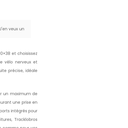
J'en veux un
00×38 et choisissez
le vélo nerveux et
ite précise, idéale
pour un maximum de
surant une prise en
ports intégrés pour
tures, Tracklobros